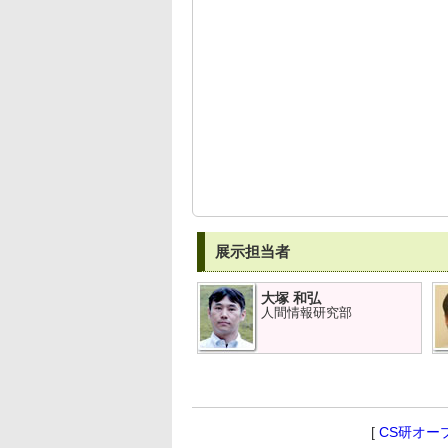
展示担当者
大塚 和弘
人間情報研究部
[
CS研オー