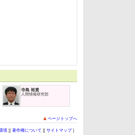
寺島 裕貴
人間情報研究部
ページトップへ
環境
][
著作権について
][
サイトマップ
]