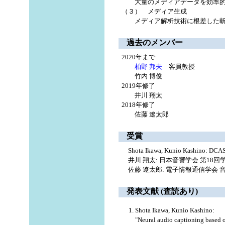
大量のメディアデータを効率的か
（３） メディア生成
メディア解析技術に根差した斬新
過去のメンバー
2020年まで
柏野 邦夫
客員教授
竹内 博俊
2019年修了
井川 翔太
2018年修了
佐藤 遼太郎
受賞
Shota Ikawa, Kunio Kashino: DCASE 
井川 翔太: 日本音響学会 第18回学生優
佐藤 遼太郎: 電子情報通信学会 音声研
発表文献 (査読あり)
Shota Ikawa, Kunio Kashino:
"Neural audio captioning based 