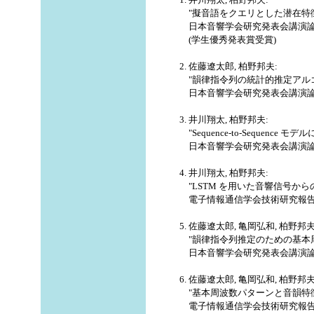
"擬音語をクエリとした潜在特
日本音響学会研究発表会講演論文集 (
(学生優秀発表賞受賞)
佐藤遼太郎, 柏野邦夫:
"韻律指令列の統計的推定アル
日本音響学会研究発表会講演論文集 (
井川翔太, 柏野邦夫:
"Sequence-to-Seque
日本音響学会研究発表会講演論文集 (
井川翔太, 柏野邦夫:
"LSTM を用いた音響信号から
電子情報通信学会技術研究報告, Vol. SP-
佐藤遼太郎, 亀岡弘和, 柏野邦夫
"韻律指令列推定のための基本
日本音響学会研究発表会講演論文集 (
佐藤遼太郎, 亀岡弘和, 柏野邦夫
"基本周波数パターンと音韻特
電子情報通信学会技術研究報告 (第18回音声