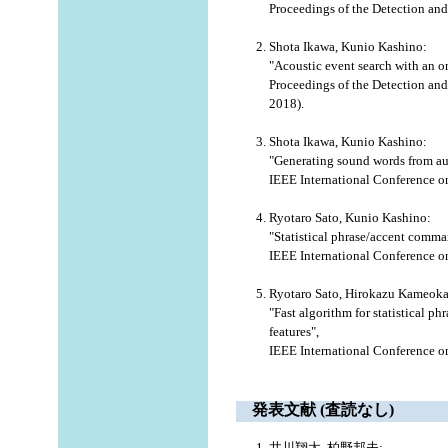
Proceedings of the Detection an
Shota Ikawa, Kunio Kashino:
"Acoustic event search with an 
Proceedings of the Detection an
2018).
Shota Ikawa, Kunio Kashino:
"Generating sound words from au
IEEE International Conference on
Ryotaro Sato, Kunio Kashino:
"Statistical phrase/accent comman
IEEE International Conference on
Ryotaro Sato, Hirokazu Kameoka
"Fast algorithm for statistical 
features",
IEEE International Conference o
発表文献 (査読なし)
井川翔太, 柏野邦夫: