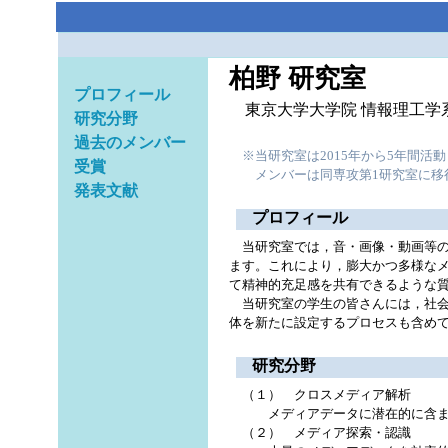
柏野 研究室
プロフィール
東京大学大学院 情報理工学
研究分野
過去のメンバー
※当研究室は2015年から5年間活動
受賞
メンバーは同専攻第1研究室に移行
発表文献
プロフィール
当研究室では，音・画像・動画等の
ます。これにより，膨大かつ多様な
て精神的充足感を共有できるような
当研究室の学生の皆さんには，社会
体を新たに設定するプロセスも含め
研究分野
（１） クロスメディア解析
メディアデータに潜在的に含まれ
（２） メディア探索・認識