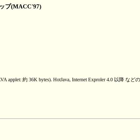
MACC'97)
VA applet: 約 36K bytes).
HotJava, Internet Exproler 4.