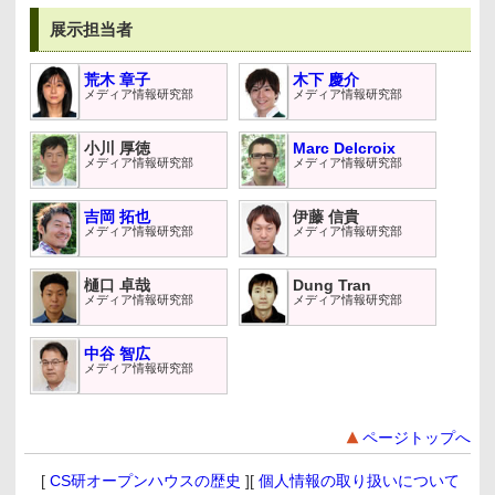
展示担当者
荒木 章子
木下 慶介
メディア情報研究部
メディア情報研究部
小川 厚徳
Marc Delcroix
メディア情報研究部
メディア情報研究部
吉岡 拓也
伊藤 信貴
メディア情報研究部
メディア情報研究部
樋口 卓哉
Dung Tran
メディア情報研究部
メディア情報研究部
中谷 智広
メディア情報研究部
ページトップへ
[
CS研オープンハウスの歴史
][
個人情報の取り扱いについて