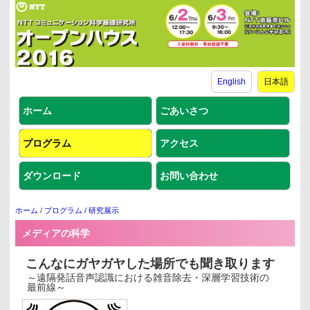
English
日本語
ホーム
ごあいさつ
プログラム
アクセス
ダウンロード
お問い合わせ
ホーム
/
プログラム
/ 研究展示
メディアの科学
こんなにガヤガヤした場所でも聞き取ります
～遠隔発話音声認識における雑音除去・深層学習技術の
最前線～