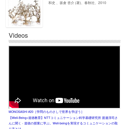
和史 、坂倉 杏介 (著)、春秋社、2010
Videos
MONOSASHI #20［学問のものさしで世界を学ぼう］
【Well-Being×道徳教育】NTTコミュニケーション科学基礎研究所 渡邊淳司さ
んに聞く - 道徳の授業に学ぶ。Well-beingを実現するコミュニケーションの取
り方とは