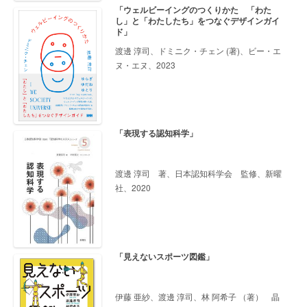
「ウェルビーイングのつくりかた 「わた
し」と「わたしたち」をつなぐデザインガイ
ド」
渡邊 淳司、ドミニク・チェン (著)、ビー・エ
ヌ・エヌ、2023
「表現する認知科学」
渡邊 淳司 著、日本認知科学会 監修、新曜
社、2020
「見えないスポーツ図鑑」
伊藤 亜紗、渡邊 淳司、林 阿希子 （著） 晶