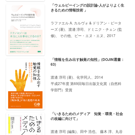
「ウェルビーイングの設計論-人がよりよく生
きるための情報技術 」
ラファエル A. カルヴォ & ドリアン・ピータ
ーズ (著)、渡邊 淳司、ドミニク・チェン (監
修)、 その他、ビー・エヌ・エヌ、2017
「情報を生み出す触覚の知性」(DOJIN選書：
63)
渡邊 淳司 (著)、化学同人、2014
平成27年度 第69回毎日出版文化賞（自然科
学部門）受賞
「いきるためのメディア 知覚・環境・社会
の改編に向けて」
渡邊 淳司 (編集)、田中 浩也、 藤木 淳、丸谷