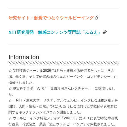
研究サイト：触覚でつなぐウェルビーイング
NTT研究所発 触感コンテンツ専門誌「ふるえ」
Information
☆ NTT技術ジャーナル2026年2月号～挑戦する研究者たち～に「学ぶ
場、働く場、そして研究の場のウェルビーイング・コンピテンシー」が
掲載されました。
☆ 現実科学ラボ Vol.67 「渡邊淳司さんレクチャー」 に登壇しまし
た。
☆ 「NTTｘ東京大学 サステナブルウェルビーイング社会連携講座」を
開始、人間・情報・自然がつながりあう社会に向けた学際的研究教育に
関するキックオフシンポジウムを開催しました。
☆ ウェルビーイング特化メディア「Wellulu」に JTB 代表取締役 専務執
行役員 花坂隆之 鼎談「旅とウェルビーイング」が掲載されました。