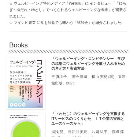
☆ ウェルビーイング特化メディア「Wellulu」に インタビュー「「ゆら
ぎ・ゆだね・ゆとり」でつくられるウェルビーイングな未来」が掲載さ
れました。
☆ マイナビ農業 に食を触覚でも味わう「試触会」が紹介されました。
Books
「ウェルビーイング・コンピテンシー 学び
の現場にウェルビーイングを取り入れるため
の考え方と実践方法」
平 真由子、 渡邊 淳司、 横山 実紀 (著)、東洋
館出版、2025
「〈わたし〉のウェルビーイングを支援する
ITサービスのつくりかた ＩＴ企業の実践と
ユースケースから」
湯浅 晃、 長谷川 美夏、 片岡 紘平、 渡邊 淳