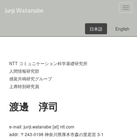
Junji Watanabe
Junji Watanabe
Toggl
navig
日本語
日本語
English
English
NTT コミュニケーション科学基礎研究所
人間情報研究部
感覚共鳴研究グループ
上席特別研究員
渡邊 淳司
e-mail: junji.watanabe [at] ntt.com
addr: 〒243-0198 神奈川県厚木市森の里若宮 3-1