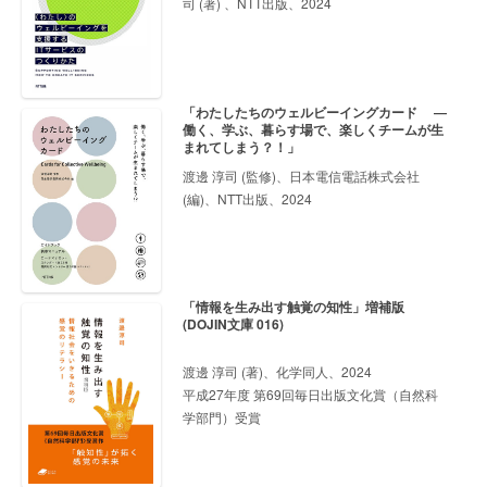
司 (著) 、NTT出版、2024
「わたしたちのウェルビーイングカード ―
働く、学ぶ、暮らす場で、楽しくチームが生
まれてしまう？！」
渡邊 淳司 (監修)、日本電信電話株式会社
(編)、NTT出版、2024
「情報を生み出す触覚の知性」増補版
(DOJIN文庫 016)
渡邊 淳司 (著)、化学同人、2024
平成27年度 第69回毎日出版文化賞（自然科
学部門）受賞