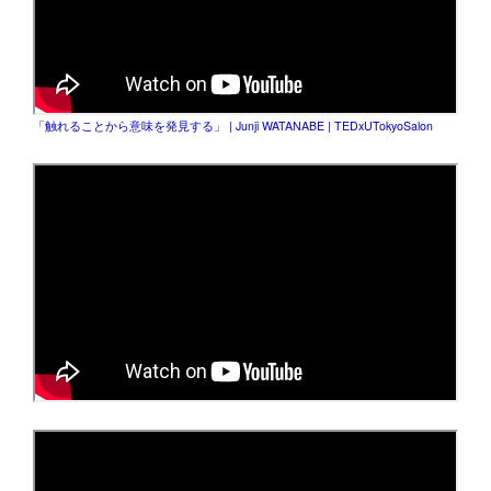
「触れることから意味を発見する」 | Junji WATANABE | TEDxUTokyoSalon