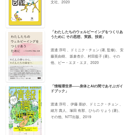
文社、2020
「わたしたちのウェルビーイングをつくりあ
うために その思想、実践、技術」
渡邊 淳司 、ドミニク・チェン (著, 監修)、 安
藤英由樹、 坂倉杏介、村田藍子 (著)、その
他、ビー・エヌ・エヌ、2020
「情報環世界――身体とAIの間であそぶガイ
ドブック」
渡邊 淳司 、伊藤 亜紗、ドミニク・チェン 、
緒方 壽人、塚田 有那、ひらの りょう (著)、
その他、NTT出版、2019