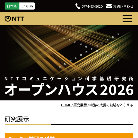
日本語
English
0774-93-5020
お問い合わせ
HOME
/
研究展示
/ 細胞の成長の軌跡をとらえる
研究展示