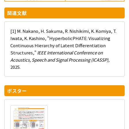
関連文献
[1] M. Nakano, H. Sakuma, R. Nishikimi, K. Komiya, T.
Iwata, K. Kashino, “HyperbolicPHATE: Visualizing
Continuous Hierarchy of Latent Differentiation
Structures,”
IEEE International Conference on
Acoustics, Speech and Signal Processing (ICASSP),
2025.
ポスター