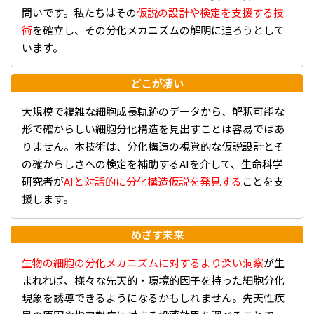
問いです。私たちはその
仮説の設計や検定を支援する技
術
を確立し、その分化メカニズムの解明に迫ろうとして
います。
どこが凄い
大規模で複雑な細胞成長軌跡のデータから、解釈可能な
形で確からしい細胞分化構造を見出すことは容易ではあ
りません。本技術は、分化構造の視覚的な仮説設計とそ
の確からしさへの検定を補助するAIを介して、生命科学
研究者が
AIと対話的に分化構造仮説を発見する
ことを支
援します。
めざす未来
生物の細胞の分化メカニズムに対するより深い洞察
が生
まれれば、様々な先天的・環境的因子を持った細胞分化
現象を誘導できるようになるかもしれません。先天性疾