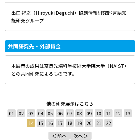
出口 祥之（Hiroyuki Deguchi）協創情報研究部 言語知
能研究グループ
共同研究先・外部資金
本展示の成果は奈良先端科学技術大学院大学（NAIST）
との共同研究によるものです。
他の研究展示はこちら
01
02
03
04
05
06
07
08
09
10
11
12
13
14
15
16
17
18
19
20
21
22
＜ 前へ
次へ ＞