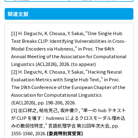
関連文献
[1] H. Deguchi, K. Chousa, Y. Sakai, “One Single Hub
Text Breaks CLIP: Identifying Vulnerabilities in Cross-
Modal Encoders via Hubness,” in Proc. The 64th
Annual Meeting of the Association for Computational
Linguistics (ACL2026), 2026. (to appear)
[2] H. Deguchi, K. Chousa, Y. Sakai, “Hacking Neural
Evaluation Metrics with Single Hub Text,” in Proc.
The 19th Conference of the European Chapter of the
Association for Computational Linguistics
(EACL2026), pp. 198-206, 2026.
[3] 出口祥之, 帖佐克己, 坂井優介, “単一の hub テキスト
が CLIP を壊す：hubness によるクロスモーダル埋め込
みの脆弱性特定,” 言語処理学会 第31回年次大会, pp.
1555-1560, 2026.
(
委員特別賞受賞
)