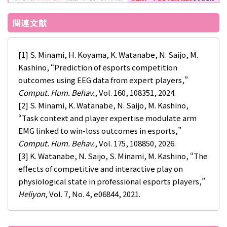
関連文献
[1] S. Minami, H. Koyama, K. Watanabe, N. Saijo, M.
Kashino, “Prediction of esports competition
outcomes using EEG data from expert players,”
Comput. Hum. Behav.
, Vol. 160, 108351, 2024.
[2] S. Minami, K. Watanabe, N. Saijo, M. Kashino,
“Task context and player expertise modulate arm
EMG linked to win-loss outcomes in esports,”
Comput. Hum. Behav.
, Vol. 175, 108850, 2026.
[3] K. Watanabe, N. Saijo, S. Minami, M. Kashino, “The
effects of competitive and interactive play on
physiological state in professional esports players,”
Heliyon
, Vol. 7, No. 4, e06844, 2021.