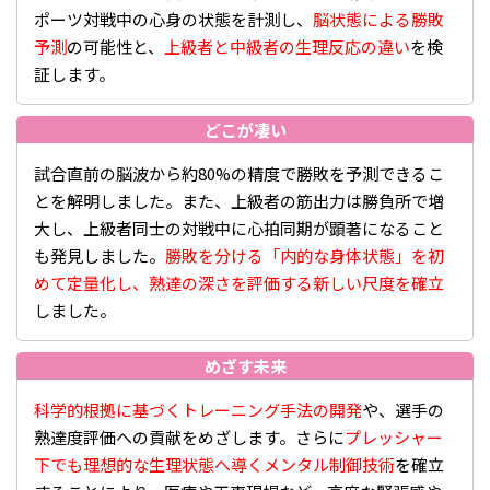
ポーツ対戦中の心身の状態を計測し、
脳状態による勝敗
予測
の可能性と、
上級者と中級者の生理反応の違い
を検
証します。
どこが凄い
試合直前の脳波から約80%の精度で勝敗を予測できるこ
とを解明しました。また、上級者の筋出力は勝負所で増
大し、上級者同士の対戦中に心拍同期が顕著になること
も発見しました。
勝敗を分ける「内的な身体状態」を初
めて定量化し、熟達の深さを評価する新しい尺度を確立
しました。
めざす未来
科学的根拠に基づくトレーニング手法の開発
や、選手の
熟達度評価への貢献をめざします。さらに
プレッシャー
下でも理想的な生理状態へ導くメンタル制御技術
を確立