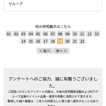
グループ
他の研究展示はこちら
01
02
03
04
05
06
07
08
09
10
11
12
13
14
15
16
17
18
19
20
21
22
＜ 前へ
次へ ＞
アンケートへのご協力、誠に有難うございまし
た。
ご回答いただいたアンケート内容は、今後の研究開発活動およびNTTグ
ループ主催のイベント企画・運営の改善に活用させて頂きます。
取得した個人情報は、ご本人の同意なしに第三者へ提供することはあり
ません。