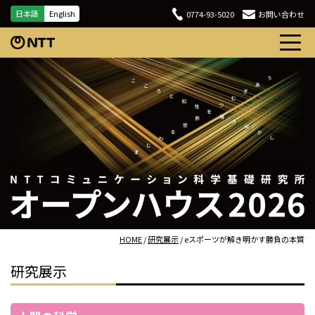
日本語
English
0774-93-5020
お問い合わせ
HOME
/
研究展示
/ eスポーツが解き明かす勝負の本質
研究展示