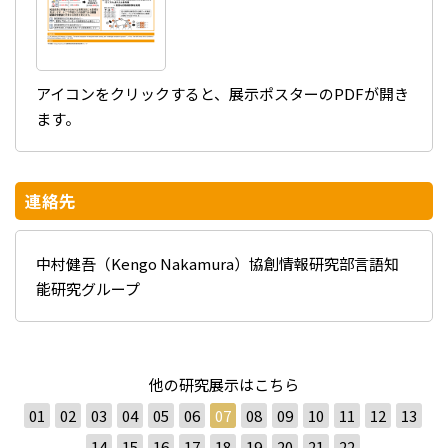
アイコンをクリックすると、展示ポスターのPDFが開き
ます。
連絡先
中村健吾（Kengo Nakamura）協創情報研究部言語知
能研究グループ
他の研究展示はこちら
01
02
03
04
05
06
07
08
09
10
11
12
13
14
15
16
17
18
19
20
21
22