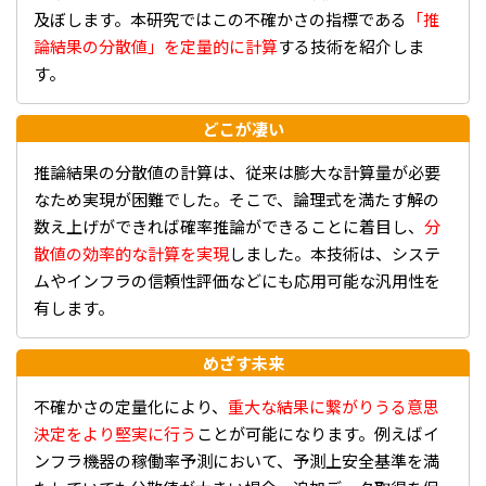
及ぼします。本研究ではこの不確かさの指標である
「推
論結果の分散値」を定量的に計算
する技術を紹介しま
す。
どこが凄い
推論結果の分散値の計算は、従来は膨大な計算量が必要
なため実現が困難でした。そこで、論理式を満たす解の
数え上げができれば確率推論ができることに着目し、
分
散値の効率的な計算を実現
しました。本技術は、システ
ムやインフラの信頼性評価などにも応用可能な汎用性を
有します。
めざす未来
不確かさの定量化により、
重大な結果に繋がりうる意思
決定をより堅実に行う
ことが可能になります。例えばイ
ンフラ機器の稼働率予測において、予測上安全基準を満