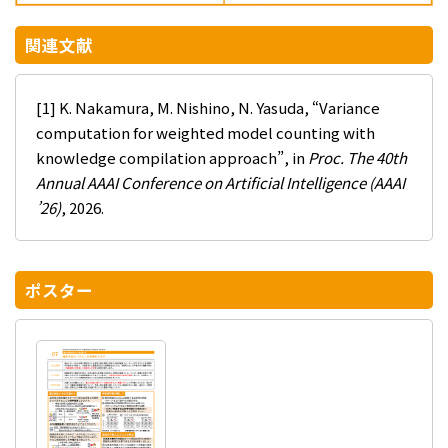
関連文献
[1] K. Nakamura, M. Nishino, N. Yasuda, “Variance
computation for weighted model counting with
knowledge compilation approach”, in
Proc. The 40th
Annual AAAI Conference on Artificial Intelligence (AAAI
’26)
, 2026.
ポスター