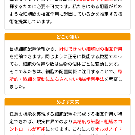
揮するために必要不可欠です。私たちはある配置がどの
ような細胞間の相互作用に起因しているかを推定する技
術を提案しています。
どこが凄い
目標細胞配置情報から、
計測できない細胞間の相互作用
を推論できます。同じように正常に機能する臓器であっ
ても、細胞の位置や数は生物の個体ごとに変動します。
そこで私たちは、細胞の配置関係に注目することで、
局
所的・微細な変動に左右されない機械学習手法
を考案し
ました。
めざす未来
任意の機能を実現する細胞配置を形成する相互作用が特
定できれば、現実世界でのより
高精度な細胞・組織のコ
ントロールが可能
になります。これにより
オルガノイド