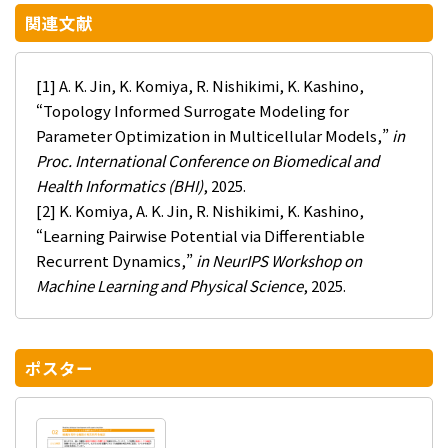
関連文献
[1] A. K. Jin, K. Komiya, R. Nishikimi, K. Kashino,
“Topology Informed Surrogate Modeling for
Parameter Optimization in Multicellular Models,”
in
Proc. International Conference on Biomedical and
Health Informatics (BHI)
, 2025.
[2] K. Komiya, A. K. Jin, R. Nishikimi, K. Kashino,
“Learning Pairwise Potential via Differentiable
Recurrent Dynamics,”
in NeurIPS Workshop on
Machine Learning and Physical Science
, 2025.
ポスター