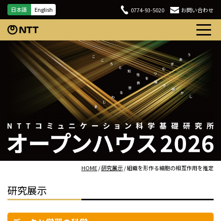
日本語
English
0774-93-5020
お問い合わせ
HOME
/
研究展示
/ 組織を形作る細胞の相互作用を推定
研究展示