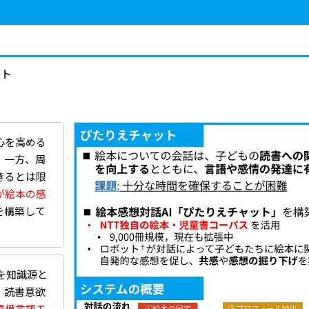
ット
心を高める
。一方、周
きるとは限
が絵本の感
を構築して
を知識源と
、読書意欲
規模言語モ