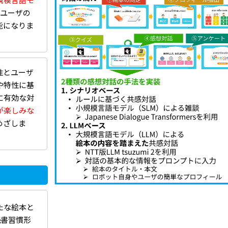
やユーザの
能になりま
性とユーザ
や特性に基
に有効な対
が楽しみな
めざしま
新たな絵本と
読書習慣形