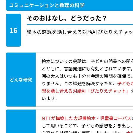
コミュニケーションと数理の科学
そのおはなし、どうだった？
16
絵本の感想を話し合える対話AI ぴたりえチャ
絵本についての会話は、子どもの読書への関
とともに、言語発達にも有効とされています
囲の大人はいつも十分な会話の時間を確保で
どんな研究
りません。この課題を解決するため、
子ども
想を話し合える対話AI「ぴたりえチャット」
います。
NTTが構築した大規模絵本・児童書コーパス
して用いることで、子どもの感想を引き出し
を高める共感対話を実現しました。また、
大