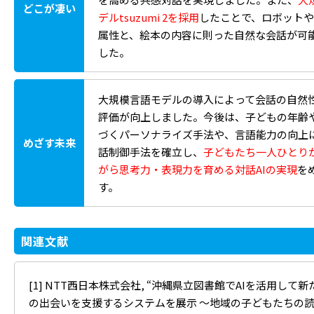
どこが凄い
デルtsuzumi 2を採用
したことで、ロボット
属性と、絵本の内容に則った自然な会話が可
した。
大規模言語モデルの導入によって会話の自然
評価が向上しました。今後は、子どもの年齢
づくパーソナライズ手法や、言語能力の向上
めざす未来
話制御手法を確立し、
子どもたち一人ひとり
がら思考力・表現力を育める対話AIの実現
を
す。
関連文献
[1] NTT西日本株式会社, “沖縄県立図書館でAIを活用して
の出会いを支援するシステムを展示 ～地域の子どもたちの