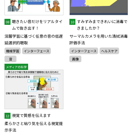
聴きたい音だけをリアルタイ
すみずみまできれいに消毒で
08
10
ムで抜き出す！
きましたか？
深層学習に基づく任意の音の低遅
サーマルカメラを用いた清拭消毒
延選択的聴取
評価手法
機械学習
インターフェース
インターフェース
ヘルスケア
音
画像
メディアの科学
視覚で質感を伝えます
12
柔らかさと粘り気を伝える視覚提
示手法